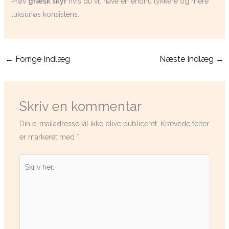
Prøv
græsk skyr
hvis du vil have en endnu tykkere og mere
luksuriøs konsistens.
←
Forrige Indlæg
Næste Indlæg
→
Skriv en kommentar
Din e-mailadresse vil ikke blive publiceret.
Krævede felter
er markeret med
*
Skriv
her..