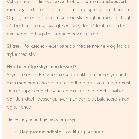
Velkommen til din nye dessert-obsession: en
sund dessert
med skyr
– den er nem, lækker, frisk og spækket med protein.
Og nej, det er ikke bare en kedelig skål yoghurt med lidt frugt
på. Det her er en vaskeægte
dessert
, der både tilfredsstiller
den søde tand og din sundhedsbevidste side.
Så træk i forklædet – eller bare op med ærmerne – og lad os
trylle med skyr!
Hvorfor vælge skyr i din dessert?
Skyr er en islandsk type mælkeprodukt, som ligner yoghurt,
men med endnu højere proteinindhold og lavere fedtprocent.
Den er super cremet, syrlig og mætter rigtig godt – hvilket
gør den ideel i desserter, hvor man gerne vil balancere smag
og sundhed.
Her er nogle hurtige facts om skyr:
Højt proteinindhold
– op til 10g per 100g!