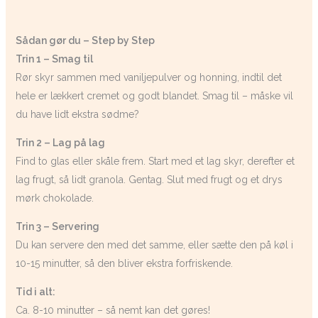
Sådan gør du – Step by Step
Trin 1 – Smag til
Rør skyr sammen med vaniljepulver og honning, indtil det
hele er lækkert cremet og godt blandet. Smag til – måske vil
du have lidt ekstra sødme?
Trin 2 – Lag på lag
Find to glas eller skåle frem. Start med et lag skyr, derefter et
lag frugt, så lidt granola. Gentag. Slut med frugt og et drys
mørk chokolade.
Trin 3 – Servering
Du kan servere den med det samme, eller sætte den på køl i
10-15 minutter, så den bliver ekstra forfriskende.
Tid i alt:
Ca. 8-10 minutter – så nemt kan det gøres!