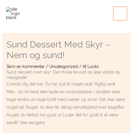
Gå
Main
til
Men
indholdet
Sund Dessert Med Skyr –
Nem og sund!
Skriv en kommentar
/
Uncategorized
/ Af
Lucks
Sund dessert med skyr: Den friske farvorit du ikke vidste du
manglede!
Forestil dig det her: Du har lyst til noget sødt. Rigtig sødt.
Men… du vil helst ikke kaste en chokoladebar i skrutten eller
bage endnu en kage fyldt med sukker og smør. Det skal være
noget let. Noget, du ikke får dårlig samvittighed over bagefter.
Noget, du faktisk
har godt af
. Lyder det for godt til at være
sandt? Ikke længere.